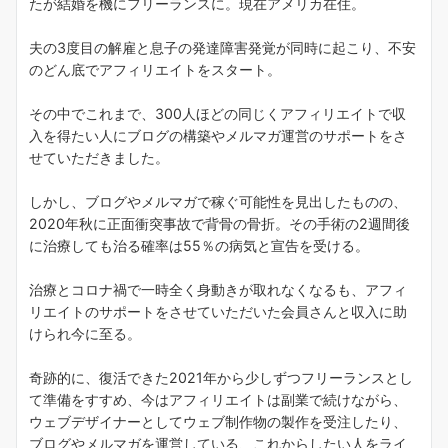
たが結婚を機にフリーランスに。現在アメリカ在住。
夫の3度目の解雇と息子の発達障害発覚が同時に起こり、不安
のどん底でアフィリエイトをスタート。
その中でこれまで、300人ほどの同じくアフィリエイトで収
入を得たい人にブログの構築やメルマガ運営のサポートをさ
せていただきました。
しかし、ブログやメルマガで稼ぐ可能性を見出したものの、
2020年秋に正面衝突事故で背骨の骨折。その手術の2週間後
に治療しても治る確率は55％の病気と宣告を受ける。
治療とコロナ禍で一時全く身動きが取れなくなるも、アフィ
リエイトのサポートをさせていただいた会員さんと収入に助
けられ今に至る。
奇跡的に、復活できた2021年から少しずつフリーランスとし
て準備をすすめ、今はアフィリエイトは副業で続けながら、
ウェブデザイナーとしてウェブ制作物の製作を受注したり、
ブログやメルマガを運営している、これからしたい人をライ