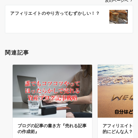
ビ
次のページへ
ゲ
アフィリエイトのやり方ってむずかしい！？
ー
シ
ョ
ン
関連記事
ブログの記事の書き方『売れる記事
アフィリエイト初
の作成術』
的にどんな人？