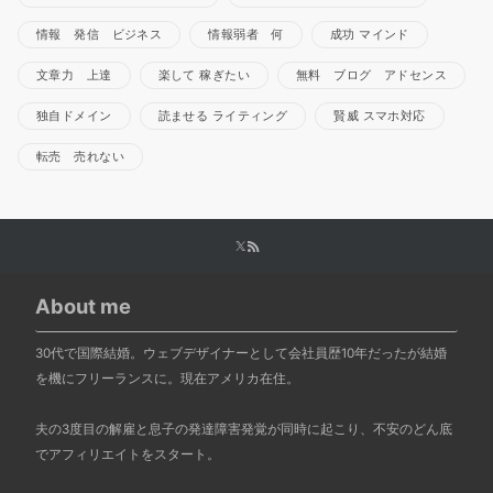
情報 発信 ビジネス
情報弱者 何
成功 マインド
文章力 上達
楽して 稼ぎたい
無料 ブログ アドセンス
独自ドメイン
読ませる ライティング
賢威 スマホ対応
転売 売れない
About me
30代で国際結婚。ウェブデザイナーとして会社員歴10年だったが結婚
を機にフリーランスに。現在アメリカ在住。
夫の3度目の解雇と息子の発達障害発覚が同時に起こり、不安のどん底
でアフィリエイトをスタート。