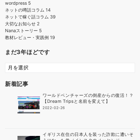
wordpress
5
ネットの噂話コラム
14
ネットで稼ぐ話コラム
39
大切なお知らせ
2
Nanaストーリー
5
教材レビュー・実践例
19
まだ3年ほどです
ま
だ
3
新着記事
年
ほ
ワールドベンチャーズの倒産からの復活！？
ど
【Dream Tripsと名前を変えて】
で
2022-02-26
す
イギリス在住の日本人を装った詐欺に遭いそ