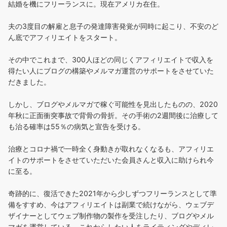
結婚を機にフリーランスに。現在アメリカ在住。
夫の3度目の解雇と息子の発達障害発覚が同時に起こり、不安のど
ん底でアフィリエイトをスタート。
その中でこれまで、300人ほどの同じくアフィリエイトで収入を
得たい人にブログの構築やメルマガ運営のサポートをさせていた
だきました。
しかし、ブログやメルマガで稼ぐ可能性を見出したものの、2020
年秋に正面衝突事故で背骨の骨折。その手術の2週間後に治療して
も治る確率は55％の病気と宣告を受ける。
治療とコロナ禍で一時全く身動きが取れなくなるも、アフィリエ
イトのサポートをさせていただいた会員さんと収入に助けられ今
に至る。
奇跡的に、復活できた2021年から少しずつフリーランスとして準
備をすすめ、今はアフィリエイトは副業で続けながら、ウェブデ
ザイナーとしてウェブ制作物の製作を受注したり、ブログやメル
マガを運営している、これからしたい人をライティングやディレ