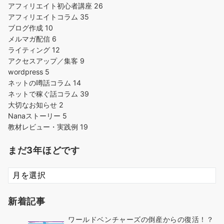
アフィリエイト初心者講座
26
アフィリエイトコラム
35
ブログ作成
10
メルマガ配信
6
ライティング
12
アクセスアップ／集客
9
wordpress
5
ネットの噂話コラム
14
ネットで稼ぐ話コラム
39
大切なお知らせ
2
Nanaストーリー
5
教材レビュー・実践例
19
まだ3年ほどです
ま
だ
3
新着記事
年
ほ
ワールドベンチャーズの倒産からの復活！？
ど