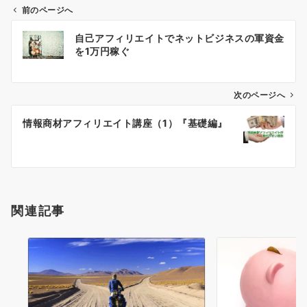
前のページへ
投
自己アフィリエイトでネットビジネスの軍資金
稿
を1万円稼ぐ
ナ
ビ
次のページへ
ゲ
情報商材アフィリエイト講座（1）『基礎編』
ー
シ
ョ
ン
関連記事