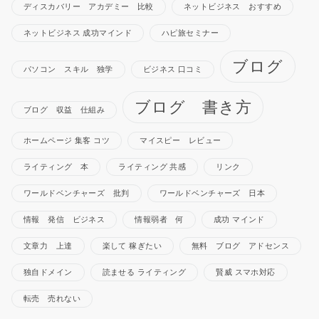
ディスカバリー アカデミー 比較
ネットビジネス おすすめ
ネットビジネス 成功マインド
ハピ旅セミナー
ブログ
パソコン スキル 独学
ビジネス 口コミ
ブログ 書き方
ブログ 収益 仕組み
ホームページ 集客 コツ
マイスピー レビュー
ライティング 本
ライティング 共感
リンク
ワールドベンチャーズ 批判
ワールドベンチャーズ 日本
情報 発信 ビジネス
情報弱者 何
成功 マインド
文章力 上達
楽して 稼ぎたい
無料 ブログ アドセンス
独自ドメイン
読ませる ライティング
賢威 スマホ対応
転売 売れない