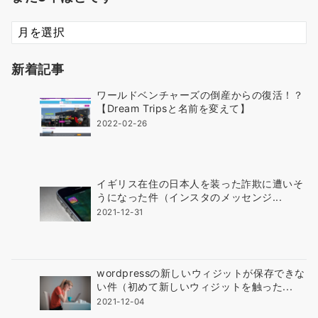
ま
だ
3
新着記事
年
ほ
ワールドベンチャーズの倒産からの復活！？
ど
【Dream Tripsと名前を変えて】
で
2022-02-26
す
イギリス在住の日本人を装った詐欺に遭いそ
うになった件（インスタのメッセンジ...
2021-12-31
wordpressの新しいウィジットが保存できな
い件（初めて新しいウィジットを触った...
2021-12-04