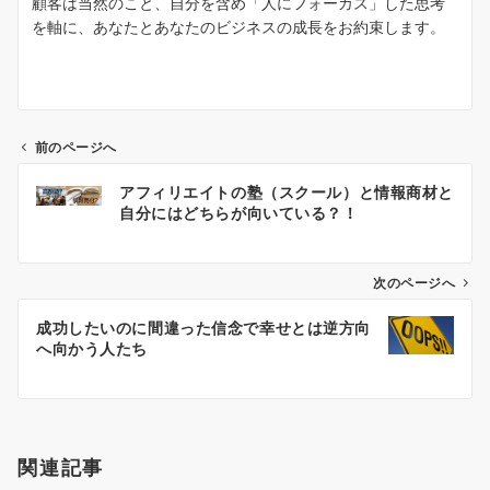
顧客は当然のこと、自分を含め「人にフォーカス」した思考
を軸に、あなたとあなたのビジネスの成長をお約束します。
前のページへ
投
アフィリエイトの塾（スクール）と情報商材と
稿
自分にはどちらが向いている？！
ナ
ビ
次のページへ
ゲ
成功したいのに間違った信念で幸せとは逆方向
へ向かう人たち
ー
シ
ョ
ン
関連記事