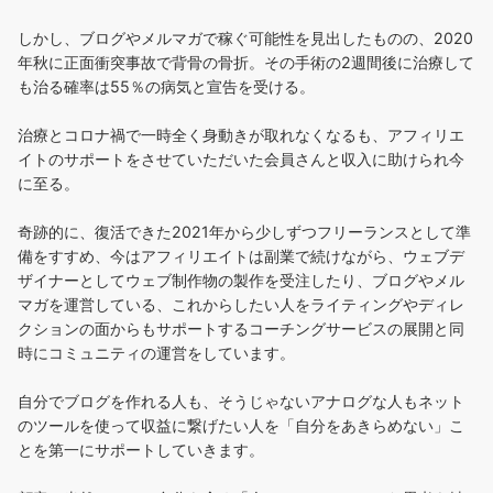
しかし、ブログやメルマガで稼ぐ可能性を見出したものの、2020
年秋に正面衝突事故で背骨の骨折。その手術の2週間後に治療して
も治る確率は55％の病気と宣告を受ける。
治療とコロナ禍で一時全く身動きが取れなくなるも、アフィリエ
イトのサポートをさせていただいた会員さんと収入に助けられ今
に至る。
奇跡的に、復活できた2021年から少しずつフリーランスとして準
備をすすめ、今はアフィリエイトは副業で続けながら、ウェブデ
ザイナーとしてウェブ制作物の製作を受注したり、ブログやメル
マガを運営している、これからしたい人をライティングやディレ
クションの面からもサポートするコーチングサービスの展開と同
時にコミュニティの運営をしています。
自分でブログを作れる人も、そうじゃないアナログな人もネット
のツールを使って収益に繋げたい人を「自分をあきらめない」こ
とを第一にサポートしていきます。