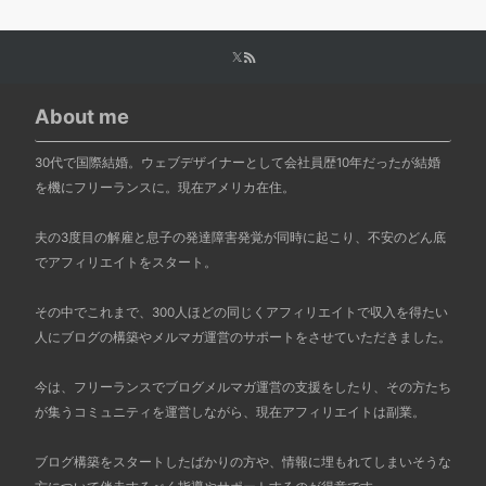
About me
30代で国際結婚。ウェブデザイナーとして会社員歴10年だったが結婚
を機にフリーランスに。現在アメリカ在住。
夫の3度目の解雇と息子の発達障害発覚が同時に起こり、不安のどん底
でアフィリエイトをスタート。
その中でこれまで、300人ほどの同じくアフィリエイトで収入を得たい
人にブログの構築やメルマガ運営のサポートをさせていただきました。
今は、フリーランスでブログメルマガ運営の支援をしたり、その方たち
が集うコミュニティを運営しながら、現在アフィリエイトは副業。
ブログ構築をスタートしたばかりの方や、情報に埋もれてしまいそうな