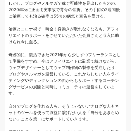
しかし、ブログやメルマガで稼ぐ可能性を見出したものの、
2020年秋に正面衝突事故で背骨の骨折。その手術の2週間後
に治療しても治る確率は55％の病気と宣告を受ける。
治療とコロナ禍で一時全く身動きが取れなくなるも、アフィ
リエイトのサポートをさせていただいた会員さんと収入に助
けられ今に至る。
奇跡的に、復活できた2021年から少しずつフリーランスとし
て準備をすすめ、今はアフィリエイトは副業で続けながら、
ウェブデザイナーとしてウェブ制作物の製作を受注したり、
ブログやメルマガを運営している、これからしたい人をライ
ティングやディレクションの面からもサポートするコーチン
グサービスの展開と同時にコミュニティの運営をしていま
す。
自分でブログを作れる人も、そうじゃないアナログな人もネ
ットのツールを使って収益に繋げたい人を「自分をあきらめ
ない」ことを第一にサポートしていきます。