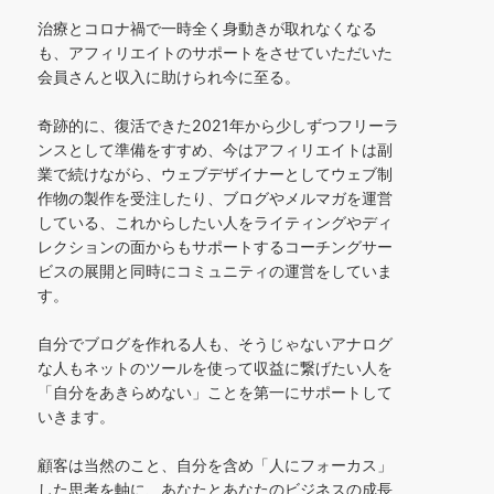
治療とコロナ禍で一時全く身動きが取れなくなる
も、アフィリエイトのサポートをさせていただいた
会員さんと収入に助けられ今に至る。
奇跡的に、復活できた2021年から少しずつフリーラ
ンスとして準備をすすめ、今はアフィリエイトは副
業で続けながら、ウェブデザイナーとしてウェブ制
作物の製作を受注したり、ブログやメルマガを運営
している、これからしたい人をライティングやディ
レクションの面からもサポートするコーチングサー
ビスの展開と同時にコミュニティの運営をしていま
す。
自分でブログを作れる人も、そうじゃないアナログ
な人もネットのツールを使って収益に繋げたい人を
「自分をあきらめない」ことを第一にサポートして
いきます。
顧客は当然のこと、自分を含め「人にフォーカス」
した思考を軸に、あなたとあなたのビジネスの成長