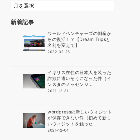
ま
だ
3
新着記事
年
ほ
ワールドベンチャーズの倒産か
ど
らの復活！？【Dream Tripsと
で
名前を変えて】
す
2022-02-26
イギリス在住の日本人を装った
詐欺に遭いそうになった件（イ
ンスタのメッセンジ...
2021-12-31
wordpressの新しいウィジット
が保存できない件（初めて新し
いウィジットを触った...
2021-12-04