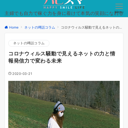
Menu
主婦でも自力で稼ぐ力を身に着けて本気の笑顔になれる
日常を手に入れた方法を徹底的にシンプルに。
Home
ネットの噂話コラム
コロナウィルス騒動で見えるネットの力と情報発信力で変わる未来
ネットの噂話コラム
コロナウィルス騒動で見えるネットの力と情
報発信力で変わる未来
2020-03-21