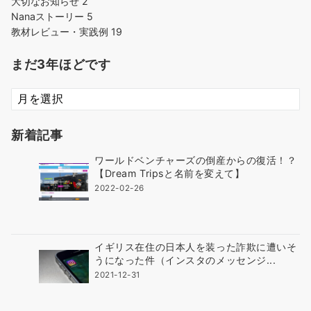
大切なお知らせ
2
Nanaストーリー
5
教材レビュー・実践例
19
まだ3年ほどです
ま
だ
3
新着記事
年
ほ
ワールドベンチャーズの倒産からの復活！？
ど
【Dream Tripsと名前を変えて】
で
2022-02-26
す
イギリス在住の日本人を装った詐欺に遭いそ
うになった件（インスタのメッセンジ...
2021-12-31