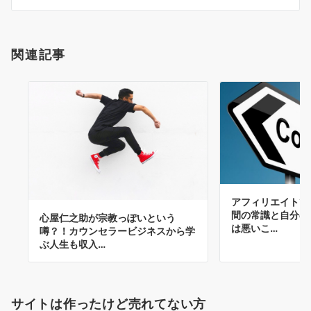
シ
ョ
ン
関連記事
アフィリエイトで
間の常識と自分の
心屋仁之助が宗教っぽいという
は悪いこ…
噂？！カウンセラービジネスから学
ぶ人生も収入…
サイトは作ったけど売れてない方