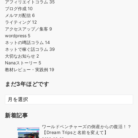
アフィリエイトコラム
35
ブログ作成
10
メルマガ配信
6
ライティング
12
アクセスアップ／集客
9
wordpress
5
ネットの噂話コラム
14
ネットで稼ぐ話コラム
39
大切なお知らせ
2
Nanaストーリー
5
教材レビュー・実践例
19
まだ3年ほどです
ま
だ
3
新着記事
年
ほ
ワールドベンチャーズの倒産からの復活！？
ど
【Dream Tripsと名前を変えて】
で