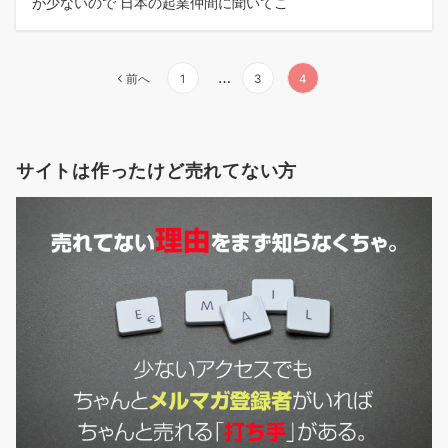
が少ないので 日本の起業仲間に聞いてこ
投
…
前へ
1
3
4
稿
の
サイトは作ったけど売れてない方
ペ
ー
ジ
送
り