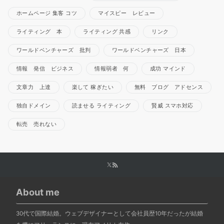
ホームページ 集客 コツ
マイスピー レビュー
ライティング 本
ライティング 共感
リンク
ワールドベンチャーズ 批判
ワールドベンチャーズ 日本
情報 発信 ビジネス
情報弱者 何
成功 マインド
文章力 上達
楽して 稼ぎたい
無料 ブログ アドセンス
独自ドメイン
読ませる ライティング
賢威 スマホ対応
転売 売れない
About me
30代で国際結婚。ウェブデザイナーとして会社員歴10年だったが結婚