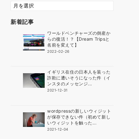
ま
だ
3
新着記事
年
ほ
ワールドベンチャーズの倒産か
ど
らの復活！？【Dream Tripsと
で
名前を変えて】
す
2022-02-26
イギリス在住の日本人を装った
詐欺に遭いそうになった件（イ
ンスタのメッセンジ...
2021-12-31
wordpressの新しいウィジット
が保存できない件（初めて新し
いウィジットを触った...
2021-12-04