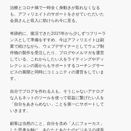
治療とコロナ禍で一時全く身動きが取れなくなる
も、アフィリエイトのサポートをさせていただいた
会員さんと収入に助けられ今に至る。
奇跡的に、復活できた2021年から少しずつフリーラ
ンスとして準備をすすめ、今はアフィリエイトは副
業で続けながら、ウェブデザイナーとしてウェブ制
作物の製作を受注したり、ブログやメルマガを運営
している、これからしたい人をライティングやディ
レクションの面からもサポートするコーチングサー
ビスの展開と同時にコミュニティの運営をしていま
す。
自分でブログを作れる人も、そうじゃないアナログ
な人もネットのツールを使って収益に繋げたい人を
「自分をあきらめない」ことを第一にサポートして
いきます。
顧客は当然のこと、自分を含め「人にフォーカス」
した思考を軸に、あなたとあなたのビジネスの成長