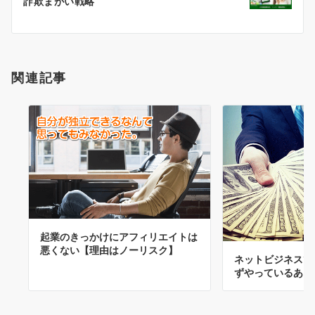
詐欺まがい戦略
ー
シ
ョ
ン
関連記事
起業のきっかけにアフィリエイトは
悪くない【理由はノーリスク】
ネットビジネスで
ずやっているある