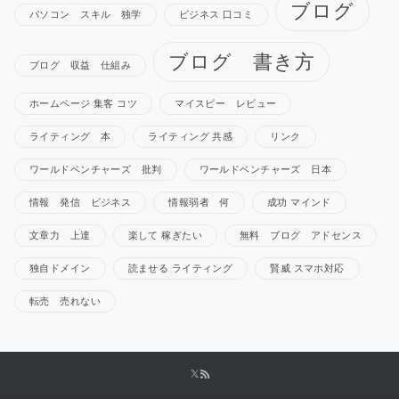
ブログ
パソコン スキル 独学
ビジネス 口コミ
ブログ 書き方
ブログ 収益 仕組み
ホームページ 集客 コツ
マイスピー レビュー
ライティング 本
ライティング 共感
リンク
ワールドベンチャーズ 批判
ワールドベンチャーズ 日本
情報 発信 ビジネス
情報弱者 何
成功 マインド
文章力 上達
楽して 稼ぎたい
無料 ブログ アドセンス
独自ドメイン
読ませる ライティング
賢威 スマホ対応
転売 売れない