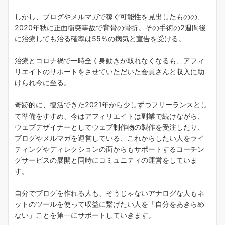
しかし、ブログやメルマガで稼ぐ可能性を見出したものの、
2020年秋に正面衝突事故で背骨の骨折。その手術の2週間後
に治療しても治る確率は55％の病気と宣告を受ける。
治療とコロナ禍で一時全く身動きが取れなくなるも、アフィ
リエイトのサポートをさせていただいた会員さんと収入に助
けられ今に至る。
奇跡的に、復活できた2021年から少しずつフリーランスとし
て準備をすすめ、今はアフィリエイトは副業で続けながら、
ウェブデザイナーとしてウェブ制作物の製作を受注したり、
ブログやメルマガを運営している、これからしたい人をライ
ティングやディレクションの面からもサポートするコーチン
グサービスの展開と同時にコミュニティの運営をしていま
す。
自分でブログを作れる人も、そうじゃないアナログな人もネ
ットのツールを使って収益に繋げたい人を「自分をあきらめ
ない」ことを第一にサポートしていきます。