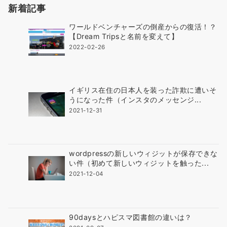
新着記事
年
ほ
ワールドベンチャーズの倒産からの復活！？
ど
【Dream Tripsと名前を変えて】
で
2022-02-26
す
イギリス在住の日本人を装った詐欺に遭いそ
うになった件（インスタのメッセンジ...
2021-12-31
wordpressの新しいウィジットが保存できな
い件（初めて新しいウィジットを触った...
2021-12-04
90daysとハピスマ図書館の違いは？