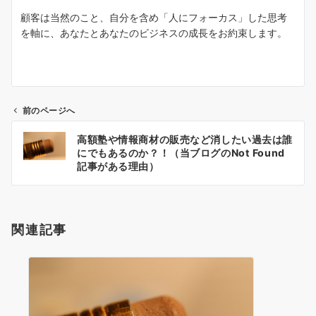
顧客は当然のこと、自分を含め「人にフォーカス」した思考
を軸に、あなたとあなたのビジネスの成長をお約束します。
前のページへ
投
高額塾や情報商材の販売など消したい過去は誰
稿
にでもあるのか？！（当ブログのNot Found
記事がある理由）
ナ
ビ
ゲ
関連記事
ー
シ
ョ
ン